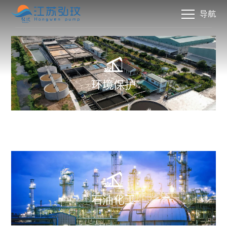
导航
首页
>
应用领域
>
采矿工程

环境保护

石油化工